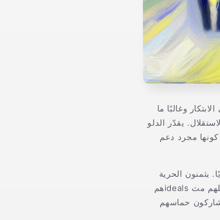
بتكار وغالبًا ما
استقلال. يقدّر الدلو
ن كونها مجرد دعم
ًا. يثمنون الحرية
فوق كل شيء وقد يقاومون أي محاولات لتقييدهم أو فرض قيود عليهم. يمكن أن تلهم مث idealsهم
يشاركون حماسهم