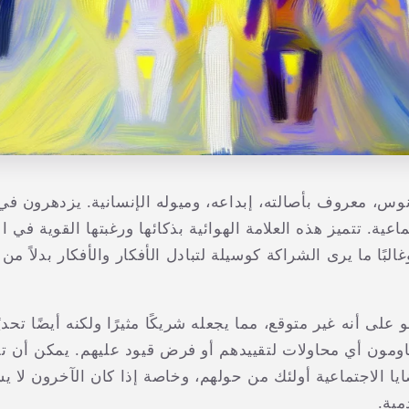
س، معروف بأصالته، إبداعه، وميوله الإنسانية. يزدهرون في الا
اعية. تتميز هذه العلامة الهوائية بذكائها ورغبتها القوية في ال
لبًا ما يرى الشراكة كوسيلة لتبادل الأفكار والأفكار بدلاً م
دلو على أنه غير متوقع، مما يجعله شريكًا مثيرًا ولكنه أيضًا تحدي
يا الاجتماعية أولئك من حولهم، وخاصة إذا كان الآخرون لا 
مية.