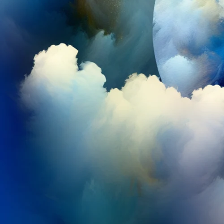
ط
ق
ة