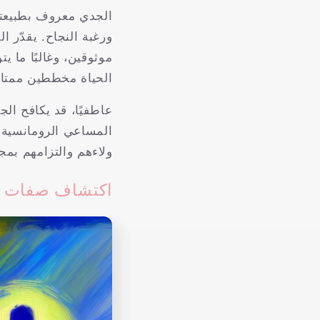
الجدي معروف بطبيعته 
ورغبة النجاح. يقدّر ا
موثوقين، وغالبًا ما 
الحياة مخططين ممتازي
عاطفيًا، قد يكافح ال
المساعي الرومانسية. 
ولاءهم والتزامهم بمج
اكتشاف صفات ا