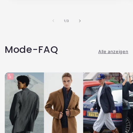
von
1
/
3
Mode-FAQ
Alle anzeigen