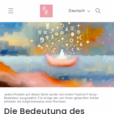
Direkt
zum
S
Inhalt
Deutsch
p
r
a
c
h
e
Jedes Produkt auf dieser Seite wurde von einem Fashion Frenzy-
Redakteur ausgewählt. Für einige der von Ihnen gekauften Artikel
erhalten wir möglicherweise eine Provision.
Die Bedeutung des