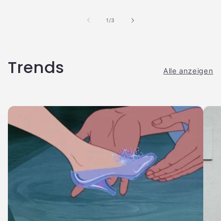
von
1
/
3
Trends
Alle anzeigen