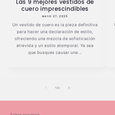
Las 9 mejores vestidos de
cuero imprescindibles
MAYO 27, 2025
Un vestido de cuero es la pieza definitiva
para hacer una declaración de estilo,
ofreciendo una mezcla de sofisticación
atrevida y un estilo atemporal. Ya sea
que busques causar una...
de
1
/
3
Sobre nosotros