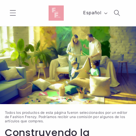
Ir
directamente
I
al contenido
Español
d
i
o
m
a
Todos los productos de esta página fueron seleccionados por un editor
de Fashion Frenzy. Podríamos recibir una comisión por algunos de los
artículos que compres.
Construyendo la