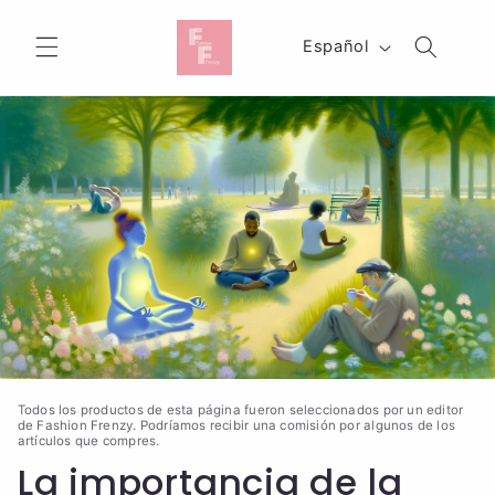
Ir
directamente
I
al contenido
Español
d
i
o
m
a
Todos los productos de esta página fueron seleccionados por un editor
de Fashion Frenzy. Podríamos recibir una comisión por algunos de los
artículos que compres.
La importancia de la