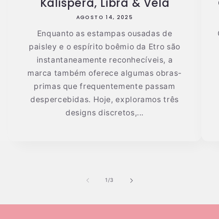
Kalispera, Libra & Vela
AGOSTO 14, 2025
Enquanto as estampas ousadas de
paisley e o espírito boêmio da Etro são
instantaneamente reconhecíveis, a
marca também oferece algumas obras-
primas que frequentemente passam
despercebidas. Hoje, exploramos três
designs discretos,...
de
1
/
3