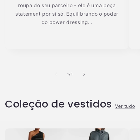
roupa do seu parceiro - ele é uma peça
statement por si só. Equilibrando o poder
do power dressing...
de
1
/
3
Coleção de vestidos
Ver tudo