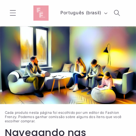
Pular
para o
I
conteúdo
Português (brasil)
d
i
o
m
a
Cada produto nesta página foi escolhido por um editor do Fashion
Frenzy. Podemos ganhar comissão sobre alguns dos itens que você
escolher comprar.
Navegando nas