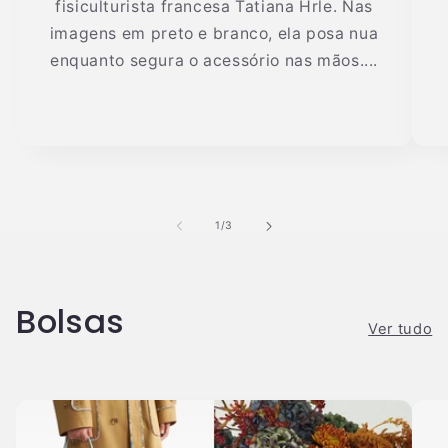
fisiculturista francesa Tatiana Hrle. Nas
imagens em preto e branco, ela posa nua
enquanto segura o acessório nas mãos....
de
1
/
3
Bolsas
Ver tudo