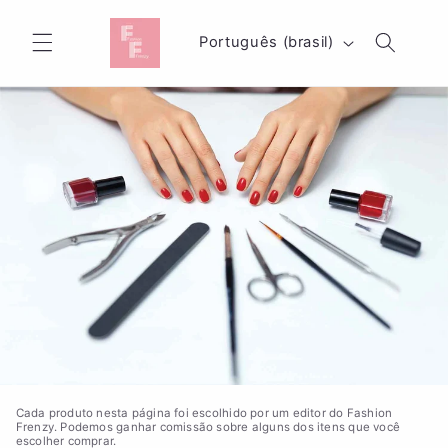
Pular
para o
I
conteúdo
Português (brasil)
d
i
o
m
a
Cada produto nesta página foi escolhido por um editor do Fashion
Frenzy. Podemos ganhar comissão sobre alguns dos itens que você
escolher comprar.