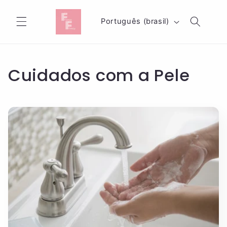
Pular
para o
I
conteúdo
Português (brasil)
d
i
o
Cuidados com a Pele
m
a