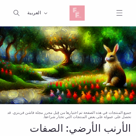
تجاوز
إلى
ا
المحتوى
العربية
ل
ل
غ
ة
جميع المنتجات في هذه الصفحة تم اختيارها من قِبل محرر مجلة فاشن فرينزي. قد
نحصل على عمولة على بعض المنتجات التي تختار شراءها.
الأرنب الأرضي: الصفات