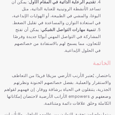
تقديم الرعاية الذاتية في المقام الأول
: يمكن أن
تساعد الأنشطة الروتينية للعناية الذاتية، مثل
اليوغا، والمشي في الطبيعة، أو الهوايات الإبداعية،
في استعادة التوازن والمساعدة في تقليل الضغط.
تنمية مهارات التواصل الشبكي
: يمكن أن تفتح
المشاركة في التواصل المهني أبوابًا جديدة وفرصًا
للتعاون، مما يسمح لهم بالاستفادة من خصائصهم
في الحلول الإبداعية.
الخاتمة
باختصار، يُعتبر الأرنب الأرضي مزيجًا فريدًا من التعاطف
والاستقرار والعملية. بفضل خصائصهم الحنونة ونظرتهم
الجذرية، يتنقلون في الحياة برشاقة ووقار. إن فهمهم لقواهم
وضعفهم ي empowers الأرانب الأرضية لاحتضان إمكاناتها
الكاملة وخلق علاقات دائمة ومتناغمة.
بينما يواصلون تحقيق التوازن بين عالمهم الداخلي والتأثيرات