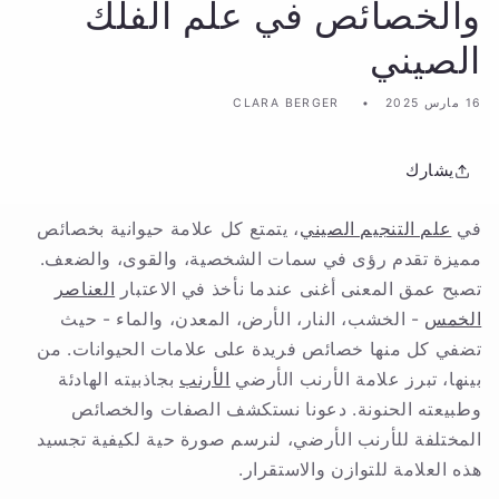
والخصائص في علم الفلك
الصيني
16 مارس 2025
CLARA BERGER
يشارك
في
علم التنجيم الصيني
، يتمتع كل علامة حيوانية بخصائص
مميزة تقدم رؤى في سمات الشخصية، والقوى، والضعف.
تصبح عمق المعنى أغنى عندما نأخذ في الاعتبار
العناصر
الخمس
- الخشب، النار، الأرض، المعدن، والماء - حيث
تضفي كل منها خصائص فريدة على علامات الحيوانات. من
بينها، تبرز علامة الأرنب الأرضي
الأرنب
بجاذبيته الهادئة
وطبيعته الحنونة. دعونا نستكشف الصفات والخصائص
المختلفة للأرنب الأرضي، لنرسم صورة حية لكيفية تجسيد
هذه العلامة للتوازن والاستقرار.