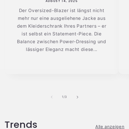
AUGUST 14, 2025
Der Oversized-Blazer ist längst nicht
mehr nur eine ausgeliehene Jacke aus
dem Kleiderschrank Ihres Partners – er
ist selbst ein Statement-Piece. Die
Balance zwischen Power-Dressing und
lässiger Eleganz macht diese...
von
1
/
3
Trends
Alle anzeigen