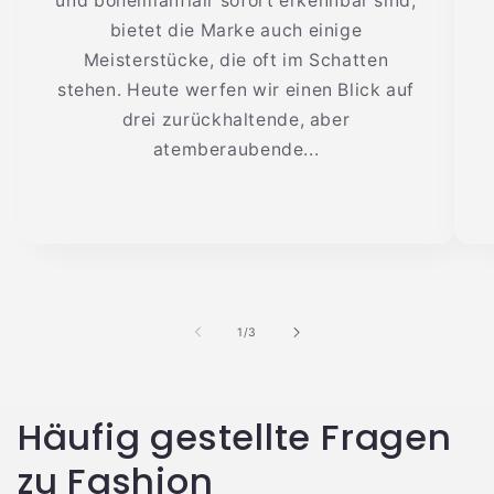
und bohemianflair sofort erkennbar sind,
bietet die Marke auch einige
Meisterstücke, die oft im Schatten
stehen. Heute werfen wir einen Blick auf
drei zurückhaltende, aber
atemberaubende...
von
1
/
3
Häufig gestellte Fragen
zu Fashion