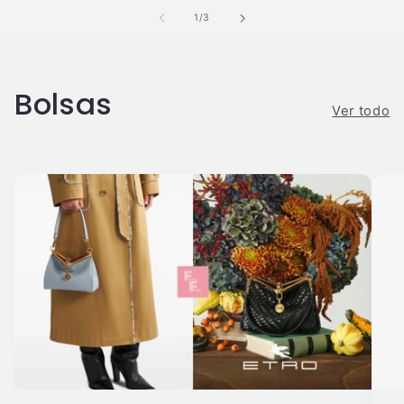
de
1
/
3
Bolsas
Ver todo