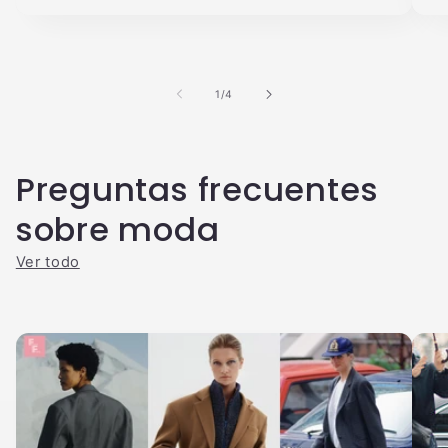
de
1
/
4
Preguntas frecuentes
sobre moda
Ver todo