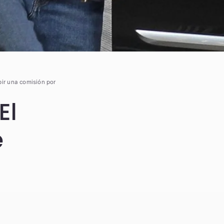
bir una comisión por
El
e