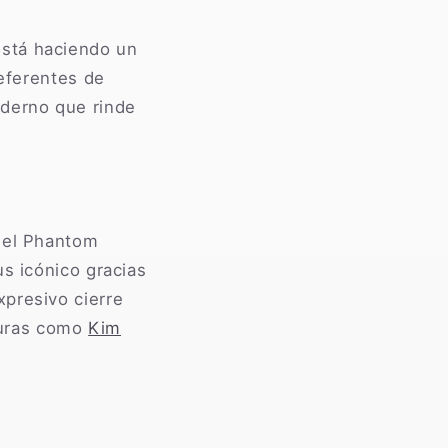
está haciendo un
referentes de
oderno que rinde
, el Phantom
us icónico gracias
xpresivo cierre
iguras como
Kim