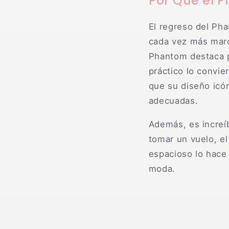
Por Qué el 
El regreso del Ph
cada vez más marca
Phantom destaca po
práctico lo convie
que su diseño icón
adecuadas.
Además, es increí
tomar un vuelo, e
espacioso lo hace 
moda.