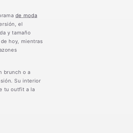
norama
de moda
rsión, el
jada y tamaño
 de hoy, mientras
razones
n brunch o a
ión. Su interior
tu outfit a la