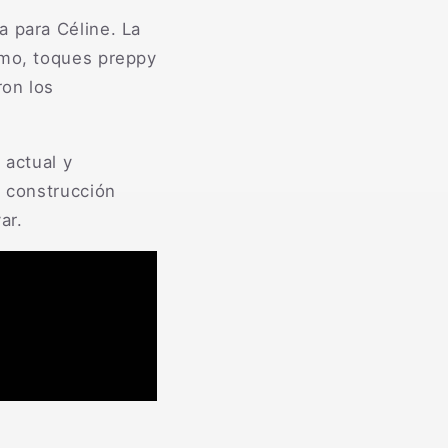
a para Céline. La
smo, toques preppy
ron los
 actual y
a construcción
ar.