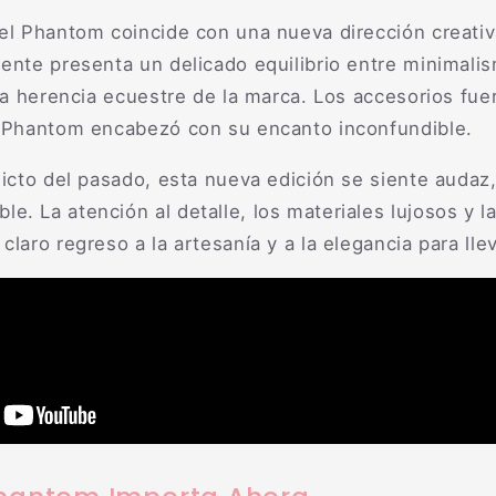
el Phantom coincide con una nueva dirección creativ
iente presenta un delicado equilibrio entre minimali
 la herencia ecuestre de la marca. Los accesorios fue
l Phantom encabezó con su encanto inconfundible.
licto del pasado, esta nueva edición se siente audaz,
. La atención al detalle, los materiales lujosos y l
laro regreso a la artesanía y a la elegancia para llev