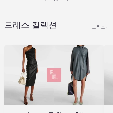
의
1
/
3
드레스 컬렉션
모두 보기