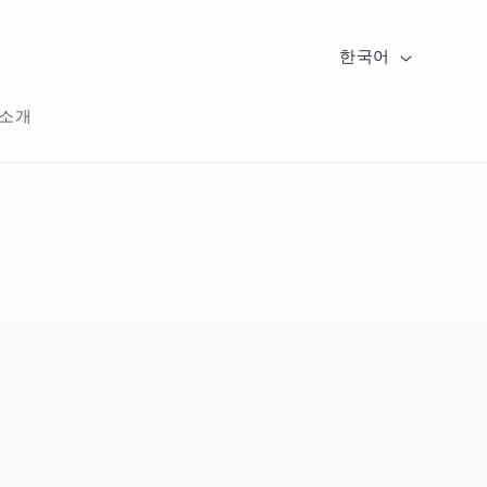
국
언
한국어
가
어
 소개
/
지
역