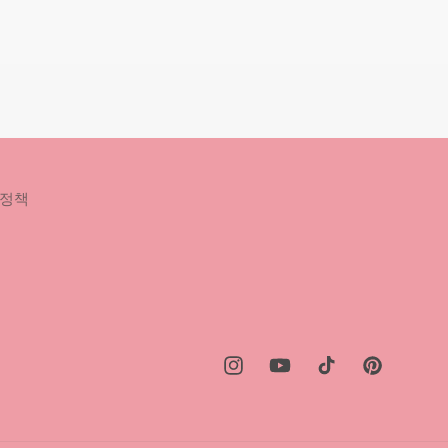
 정책
Instagram
YouTube
TikTok
Pinterest