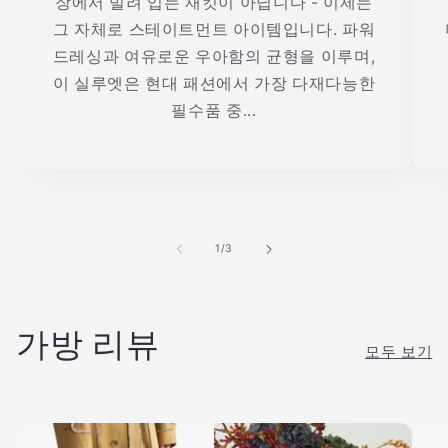
장에서 빌려 입는 재킷이 아닙니다 - 이제는
그 자체로 스테이트먼트 아이템입니다. 파워
드레싱과 여유로운 우아함의 균형을 이루며,
이 실루엣은 현대 패션에서 가장 다재다능한
필수품 중...
의
1
/
3
가방 리뷰
모두 보기