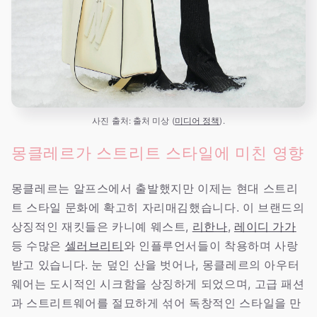
사진 출처: 출처 미상 (
미디어 정책
).
몽클레르가 스트리트 스타일에 미친 영향
몽클레르는 알프스에서 출발했지만 이제는 현대 스트리
트 스타일 문화에 확고히 자리매김했습니다. 이 브랜드의
상징적인 재킷들은 카니예 웨스트,
리한나
,
레이디 가가
등 수많은
셀러브리티
와 인플루언서들이 착용하며 사랑
받고 있습니다. 눈 덮인 산을 벗어나, 몽클레르의 아우터
웨어는 도시적인 시크함을 상징하게 되었으며, 고급 패션
과 스트리트웨어를 절묘하게 섞어 독창적인 스타일을 만