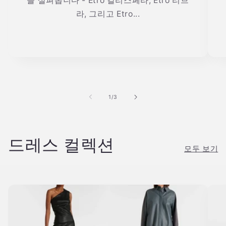
을 살펴봅니다 - Etro 칼리스페라, Etro 리브
라, 그리고 Etro...
의
1
/
3
드레스 컬렉션
모두 보기