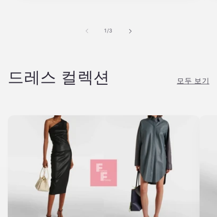
의
1
/
3
드레스 컬렉션
모두 보기