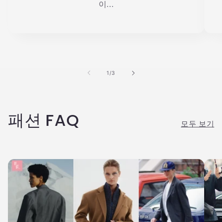
이...
의
1
/
3
패션 FAQ
모두 보기