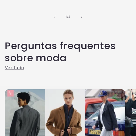
de
1
/
4
Perguntas frequentes
sobre moda
Ver tudo