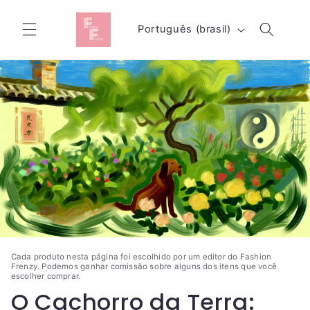
Pular
para o
I
conteúdo
Português (brasil)
d
i
o
m
a
Cada produto nesta página foi escolhido por um editor do Fashion
Frenzy. Podemos ganhar comissão sobre alguns dos itens que você
escolher comprar.
O Cachorro da Terra: