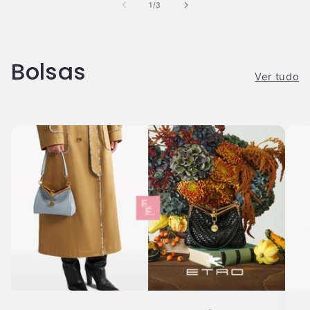
de
1
/
3
Bolsas
Ver tudo