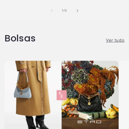
de
1
/
3
Bolsas
Ver tudo