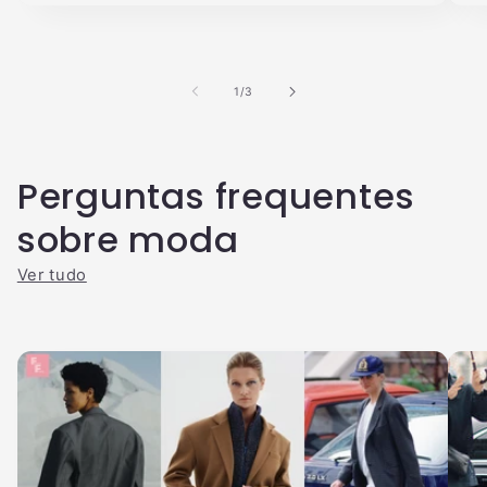
de
1
/
3
Perguntas frequentes
sobre moda
Ver tudo