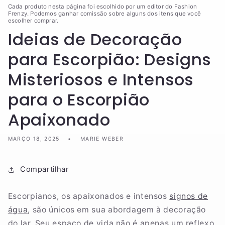
Cada produto nesta página foi escolhido por um editor do Fashion
Frenzy. Podemos ganhar comissão sobre alguns dos itens que você
escolher comprar.
Ideias de Decoração
para Escorpião: Designs
Misteriosos e Intensos
para o Escorpião
Apaixonado
MARÇO 18, 2025
MARIE WEBER
Compartilhar
Escorpianos, os apaixonados e intensos
signos de
água
, são únicos em sua abordagem à decoração
do lar. Seu espaço de vida não é apenas um reflexo