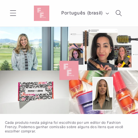
Pular
para o
I
conteúdo
Português (brasil)
d
i
o
m
a
Cada produto nesta página foi escolhido por um editor do Fashion
Frenzy. Podemos ganhar comissão sobre alguns dos itens que você
escolher comprar.