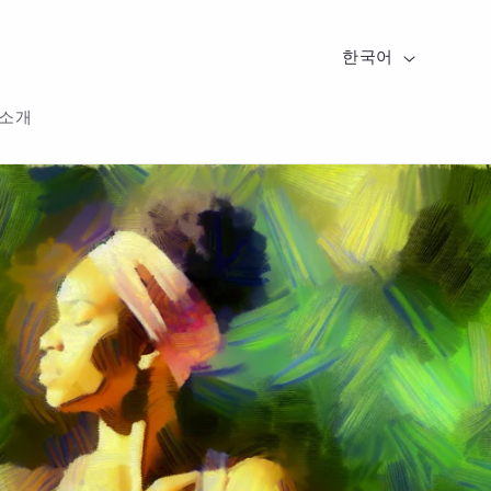
국
언
한국어
가
어
 소개
/
지
역