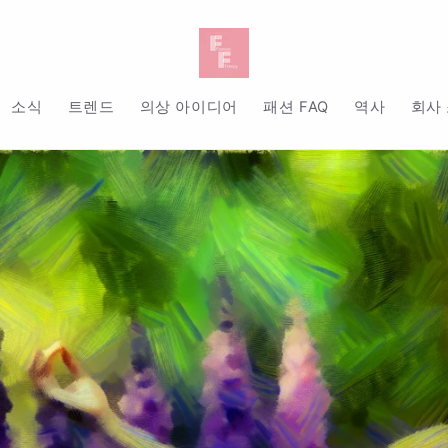
소식
트렌드
의상 아이디어
패션 FAQ
역사
회사