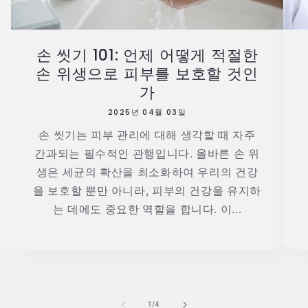
손 씻기 101: 언제 어떻게 적절한
손 위생으로 피부를 보호할 것인
가
2025년 04월 03일
손 씻기는 피부 관리에 대해 생각할 때 자주
간과되는 필수적인 관행입니다. 올바른 손 위
생은 세균의 확산을 최소화하여 우리의 건강
을 보호할 뿐만 아니라, 피부의 건강을 유지하
는 데에도 중요한 역할을 합니다. 이...
의
1
/
4