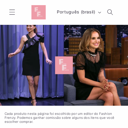
Pular
para o
I
conteúdo
Português (brasil)
d
i
o
m
a
Cada produto nesta página foi escolhido por um editor do Fashion
Frenzy. Podemos ganhar comissão sobre alguns dos itens que você
escolher comprar.