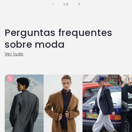
de
1
/
3
Perguntas frequentes
sobre moda
Ver tudo