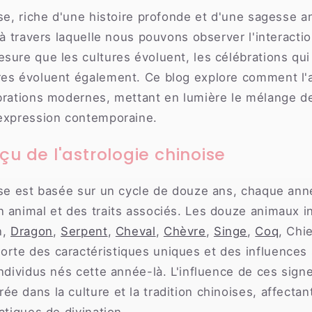
ise, riche d'une histoire profonde et d'une sagesse a
 à travers laquelle nous pouvons observer l'interactio
sure que les cultures évoluent, les célébrations qu
res évoluent également. Ce blog explore comment l'a
ébrations modernes, mettant en lumière le mélange d
'expression contemporaine.
çu de l'astrologie chinoise
oise est basée sur un cycle de douze ans, chaque ann
 animal et des traits associés. Les douze animaux i
n,
Dragon
,
Serpent
,
Cheval
,
Chèvre
,
Singe
,
Coq
, Chi
rte des caractéristiques uniques et des influences s
individus nés cette année-là. L'influence de ces sign
e dans la culture et la tradition chinoises, affectant 
atiques de divination.