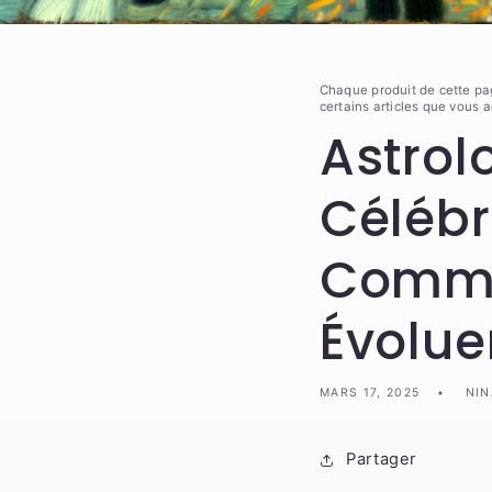
Chaque produit de cette pa
certains articles que vous 
Astrol
Célébr
Commen
Évolue
MARS 17, 2025
NIN
Partager