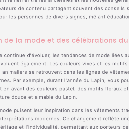
sant le lien entre les anciennes et les nouvelles géné
éateurs de contenu partagent souvent des conseils s
our les personnes de divers signes, mêlant éducatio
on de la mode et des célébrations d
re continue d'évoluer, les tendances de mode liées a
évoluent également. Les couleurs vives et les motifs
s animaliers se retrouvent dans les lignes de vêteme
nes. Par exemple, durant l'année du Lapin, vous po
t en avant des couleurs pastel, des motifs floraux e
ature douce et aimable du Lapin.
ode puisent leur inspiration dans les vêtements trad
interprétations modernes. Ce changement reflète une
éritage et l'individualité, permettant aux porteurs de