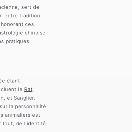
ncienne, sert de
n entre tradition
i honorent ces
strologie chinoise
es pratiques
ée étant
ncluent le
Rat
,
en, et Sanglier.
ur la personnalité
es animaliers est
tout, de l'identité