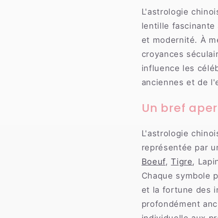
L'astrologie chino
lentille fascinante
et modernité. À me
croyances séculai
influence les cél
anciennes et de l
Un bref aper
L'astrologie chin
représentée par un
Boeuf
,
Tigre
, Lapi
Chaque symbole po
et la fortune des 
profondément ancré
individuelle aux pr