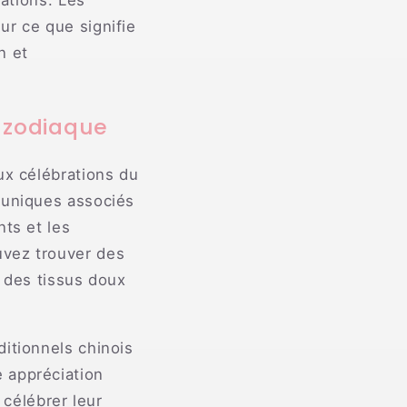
rations. Les
ur ce que signifie
n et
u zodiaque
ux célébrations du
 uniques associés
nts et les
uvez trouver des
t des tissus doux
itionnels chinois
 appréciation
 célébrer leur