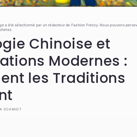
ge a été sélectionné par un rédacteur de Fashion Frenzy. Nous pouvons perce
achetez.
ogie Chinoise et
ations Modernes :
t les Traditions
nt
A SCHMIDT